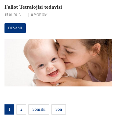
Fallot Tetralojisi tedavisi
15.01.2013
0 YORUM
DEVAMI
1
2
Sonraki
Son