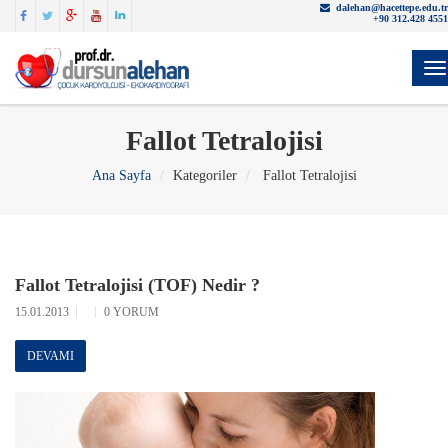
dalehan@hacettepe.edu.tr
+90 312.428 4551
Y
Fallot Tetralojisi
Ana Sayfa
Kategoriler
Fallot Tetralojisi
Fallot Tetralojisi (TOF) Nedir ?
15.01.2013
0 YORUM
DEVAMI