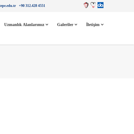
epe.edu.tr
+90 312.428 4551
Uzmanlık Alanlarımız
Galeriler
İletişim