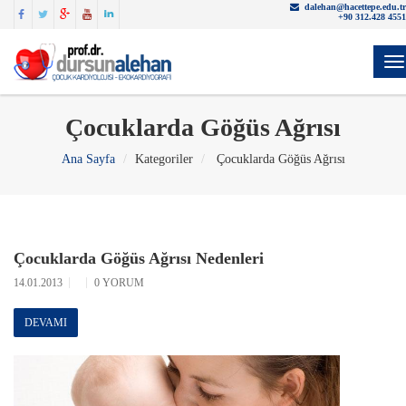
dalehan@hacettepe.edu.tr
+90 312.428 4551
Y
Çocuklarda Göğüs Ağrısı
Ana Sayfa
Kategoriler
Çocuklarda Göğüs Ağrısı
Çocuklarda Göğüs Ağrısı Nedenleri
14.01.2013
0 YORUM
DEVAMI