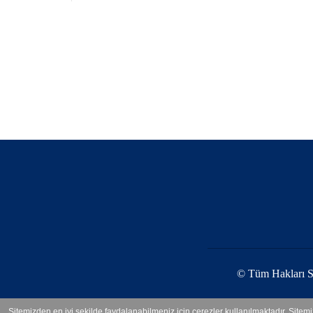
© Tüm Hakları S
Sitemizden en iyi şekilde faydalanabilmeniz için çerezler kullanılmaktadır. Sitem