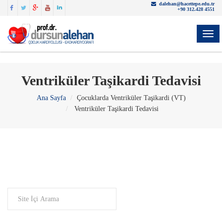
dalehan@hacettepe.edu.tr
+90 312.428 4551
YON
Ventriküler Taşikardi Tedavisi
Ana Sayfa
Çocuklarda Ventriküler Taşikardi (VT)
Ventriküler Taşikardi Tedavisi