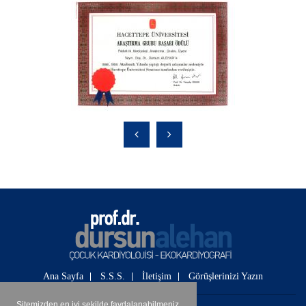
Ana Sayfa
S.S.S.
İletişim
Görüşlerinizi Yazın
Sitemizden en iyi şekilde faydalanabilmeniz