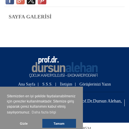
SAYFA GALERİSİ
Ana Sayfa
S.S.S.
İletişim
Görüşlerinizi Yazın
Sitemizden en iyi şekilde faydalanabilmeniz
© Tüm Hakları Saklıdır © 2012 -2026 Prof.Dr.Dursun Alehan,
için çerezler kullanılmaktadır. Sitemize giriş
Çocuk Kardiyoloğu
yaparak çerez kullanımını kabul etmiş
Ankara Hosting
sayılıyorsunuz.
Daha fazla bilgi
Gizle
Tamam
Bugün : 271
|
Toplam : 4088534