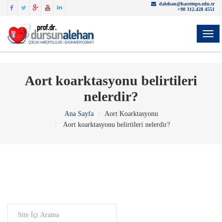
dalehan@hacettepe.edu.tr
+90 312.428 4551
YON
Aort koarktasyonu belirtileri
nelerdir?
Ana Sayfa
Aort Koarktasyonu
Aort koarktasyonu belirtileri nelerdir?