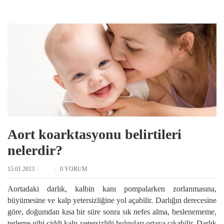
Aort koarktasyonu belirtileri
nelerdir?
15.01.2013
0 YORUM
Aortadaki darlık, kalbin kanı pompalarken zorlanmasına,
büyümesine ve kalp yetersizliğine yol açabilir. Darlığın derecesine
göre, doğumdan kısa bir süre sonra sık nefes alma, beslenememe,
terleme gibi ciddi kalp yetersizliği bulguları ortaya çıkabilir. Darlık